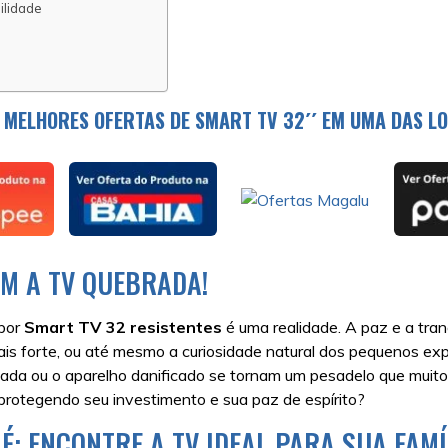
ilidade
?
 MELHORES OFERTAS DE SMART TV 32´´ EM UMA DAS LO
M A TV QUEBRADA!
 por
Smart TV 32 resistentes
é uma realidade. A paz e a tran
ais forte, ou até mesmo a curiosidade natural dos pequenos ex
incada ou o aparelho danificado se tornam um pesadelo que mu
 protegendo seu investimento e sua paz de espírito?
É: ENCONTRE A TV IDEAL PARA SUA FAMÍ