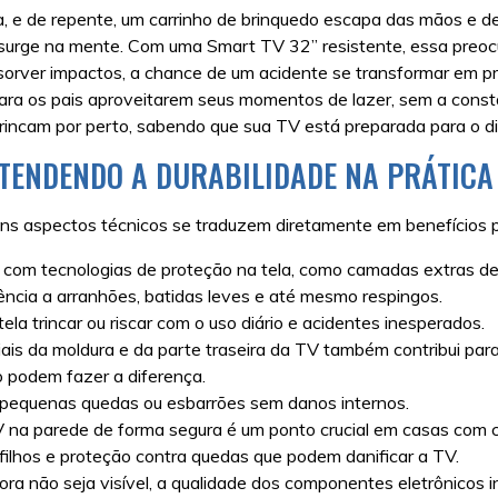
la, e de repente, um carrinho de brinquedo escapa das mãos e 
surge na mente. Com uma Smart TV 32” resistente, essa preoc
orver impactos, a chance de um acidente se transformar em prej
para os pais aproveitarem seus momentos de lazer, sem a constan
incam por perto, sabendo que sua TV está preparada para o dia
NTENDENDO A DURABILIDADE NA PRÁTICA
uns aspectos técnicos se traduzem diretamente em benefícios p
om tecnologias de proteção na tela, como camadas extras de v
tência a arranhões, batidas leves e até mesmo respingos.
a trincar ou riscar com o uso diário e acidentes inesperados.
is da moldura e da parte traseira da TV também contribui para 
o podem fazer a diferença.
pequenas quedas ou esbarrões sem danos internos.
TV na parede de forma segura é um ponto crucial em casas com c
ilhos e proteção contra quedas que podem danificar a TV.
a não seja visível, a qualidade dos componentes eletrônicos in