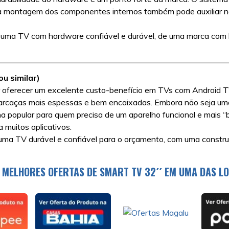
oa montagem dos componentes internos também pode auxiliar na 
uma TV com hardware confiável e durável, de uma marca com 
u similar)
oferecer um excelente custo-benefício em TVs com Android TV.
rcaças mais espessas e bem encaixadas. Embora não seja uma 
 popular para quem precisa de um aparelho funcional e mais “b
 muitos aplicativos.
ma TV durável e confiável para o orçamento, com uma construçã
 MELHORES OFERTAS DE SMART TV 32´´ EM UMA DAS LO