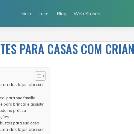
Início
Lojas
Blog
Web Stories
NTES PARA CASAS COM CRIA
uma das lojas abaixo!
al para sua família
e para brincar e assistir
dade na prática
ações
bustas para sua casa
uma das lojas abaixo!