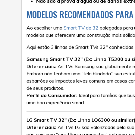
Não são à prova d’água ou de danos extr
MODELOS RECOMENDADOS PARA 
Ao escolher uma
Smart TV de 32
polegadas para um
modelos que oferecem uma construção mais sólida e
Aqui estão 3 linhas de Smart TVs 32″ conhecidas p
Samsung Smart TV 32″ (Ex: Linha T5300 ou si
Diferenciais:
As TVs Samsung são globalmente rec
Embora não tenham uma “tela blindada”, sua estrut
esbarrões ou impactos leves comuns em casas com c
de seus produtos.
Perfil do Consumidor:
Ideal para famílias que bu
uma boa experiência smart.
LG Smart TV 32″ (Ex: Linha LQ6300 ou similar
Diferenciais:
As TVs LG são valorizadas pela sua e
não seja uma “resistência a impactos” extrema, a 