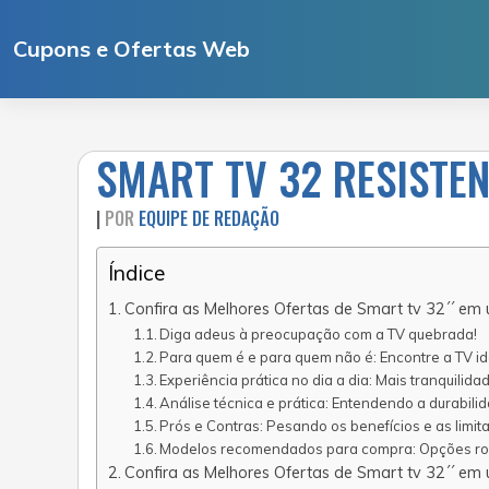
Ir
para
Cupons e Ofertas Web
o
conteúdo
SMART TV 32 RESISTE
|
POR
EQUIPE DE REDAÇÃO
Índice
Confira as Melhores Ofertas de Smart tv 32´´ em 
Diga adeus à preocupação com a TV quebrada!
Para quem é e para quem não é: Encontre a TV ide
Experiência prática no dia a dia: Mais tranquilidad
Análise técnica e prática: Entendendo a durabili
Prós e Contras: Pesando os benefícios e as limit
Modelos recomendados para compra: Opções ro
Confira as Melhores Ofertas de Smart tv 32´´ em 