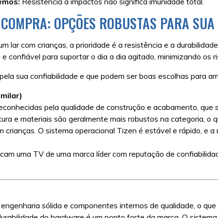
emos:
Resistência a impactos não significa imunidade total.
COMPRA: OPÇÕES ROBUSTAS PARA SUA
 lar com crianças, a prioridade é a resistência e a durabilidad
 confiável para suportar o dia a dia agitado, minimizando os 
ela sua confiabilidade e que podem ser boas escolhas para amb
milar)
onhecidas pela qualidade de construção e acabamento, que s
ura e materiais são geralmente mais robustos na categoria, o 
rianças. O sistema operacional Tizen é estável e rápido, e a m
scam uma TV de uma marca líder com reputação de confiabilidad
)
ngenharia sólida e componentes internos de qualidade, o que c
durabilidade do hardware é um ponto forte da marca. O sistema W