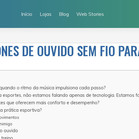
Início
Lojas
Blog
Web Stories
NES DE OUVIDO SEM FIO PA
 quando o ritmo da música impulsiona cada passo?
 esportes, não estamos falando apenas de tecnologia. Estamos fa
rtes que oferecem mais conforto e desempenho?
a prática esportiva?
movimentos
inimigo
o ouvido
 treino