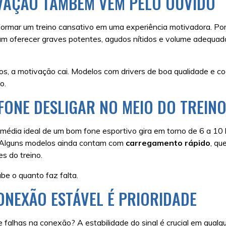
IVAÇÃO TAMBÉM VEM PELO OUVIDO
formar um treino cansativo em uma experiência motivadora. Por 
am oferecer graves potentes, agudos nítidos e volume adequa
cios, a motivação cai. Modelos com drivers de boa qualidade 
o.
 FONE DESLIGAR NO MEIO DO TREIN
 média ideal de um bom fone esportivo gira em torno de 6 a 10 
s. Alguns modelos ainda contam com
carregamento rápido
, qu
s do treino.
be o quanto faz falta.
NEXÃO ESTÁVEL É PRIORIDADE
 falhas na conexão? A estabilidade do sinal é crucial em qualq