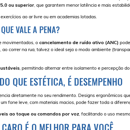
5.0 ou superior
, que garantem menor latência e mais estabi
exercícios ao ar livre ou em academias lotadas.
 QUE VALE A PENA?
 e movimentados, o
cancelamento de ruído ativo (ANC)
pode 
o correr na rua, talvez o ideal seja o modo ambiente (transpar
ustáveis
, permitindo alternar entre isolamento e percepção d
 DO QUE ESTÉTICA, É DESEMPENHO
uencia diretamente no seu rendimento. Designs ergonômicos qu
um fone leve, com materiais macios, pode fazer toda a diferen
veis ao toque ou comandos por voz
, facilitando o uso mes
S CARO É O MELHOR PARA VOCÊ