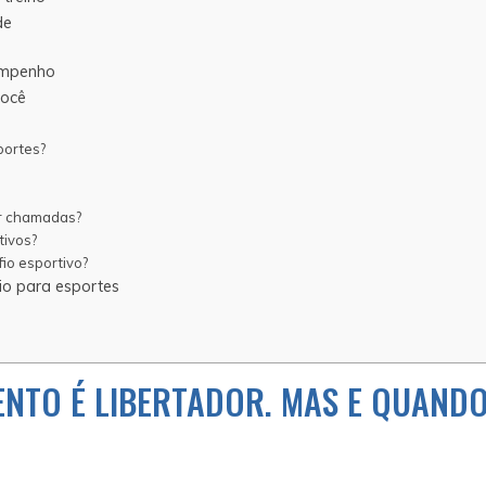
de
sempenho
você
portes?
er chamadas?
tivos?
fio esportivo?
io para esportes
NTO É LIBERTADOR. MAS E QUANDO