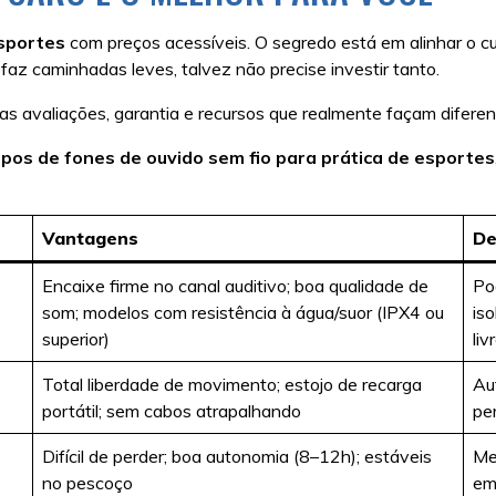
esportes
com preços acessíveis. O segredo está em alinhar o c
 faz caminhadas leves, talvez não precise investir tanto.
s avaliações, garantia e recursos que realmente façam diferenç
ipos
de fones de ouvido sem fio para prática de esportes
Vantagens
De
Encaixe firme no canal auditivo; boa qualidade de
Po
som; modelos com resistência à água/suor (IPX4 ou
is
superior)
liv
Total liberdade de movimento; estojo de recarga
Au
portátil; sem cabos atrapalhando
pe
Difícil de perder; boa autonomia (8–12h); estáveis
Me
no pescoço
em