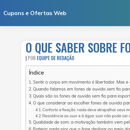
Ir
para
Cupons e Ofertas Web
o
conteúdo
O QUE SABER SOBRE FO
|
POR
EQUIPE DE REDAÇÃO
Índice
Sentir o corpo em movimento é libertador. Mas e
Quando falamos em fones de ouvido sem fio para
Quais são os fones de ouvido sem fio para espo
O que considerar ao escolher fones de ouvido par
Conforto e fixação: nada deve atrapalhar seus 
Resistência ao suor e à água: suor não pode ser 
Qualidade de som: a motivação também vem pel
Bateria: nada pior que o fone desligar no meio do