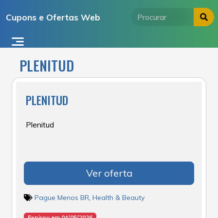
Ir
Cupons e Ofertas Web
para
o
conteúdo
PLENITUD
PLENITUD
Plenitud
Ver oferta
Pague Menos BR
,
Health & Beauty
Expirou em 04/05/2026