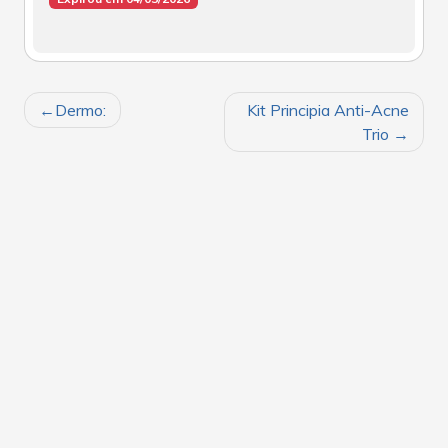
NAVEGAÇÃO
Dermo:
Kit Principia Anti-Acne
DE
Trio
POST