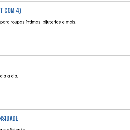
IT COM 4)
ara roupas íntimas, bijuterias e mais.
ia a dia.
NSIDADE
a e eficiente.