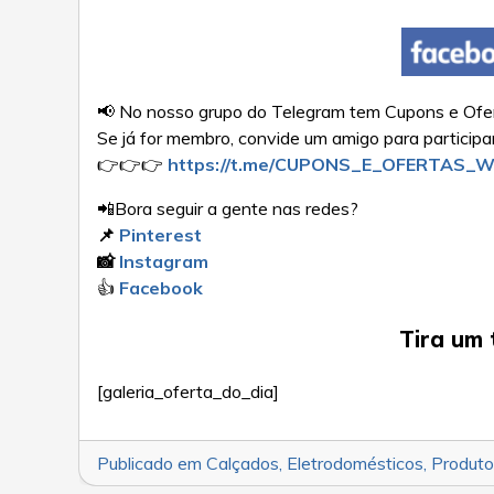
📢 No nosso grupo do Telegram tem Cupons e Ofert
Se já for membro, convide um amigo para particip
👉👉👉
https://t.me/CUPONS_E_OFERTAS_
📲Bora seguir a gente nas redes?
📌
Pinterest
📸
Instagram
👍
Facebook
Tira um 
[galeria_oferta_do_dia]
Publicado em
Calçados
,
Eletrodomésticos
,
Produto