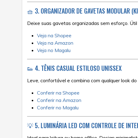
🧺 3. ORGANIZADOR DE GAVETAS MODULAR (K
Deixe suas gavetas organizadas sem esforço. Útil p
Veja na Shopee
Veja na Amazon
Veja no Magalu
👟 4. TÊNIS CASUAL ESTILOSO UNISSEX
Leve, confortável e combina com qualquer look do d
Conferir na Shopee
Conferir na Amazon
Conferir no Magalu
💡 5. LUMINÁRIA LED COM CONTROLE DE INTE
Ideal para leitura ou home office. Design minimalist