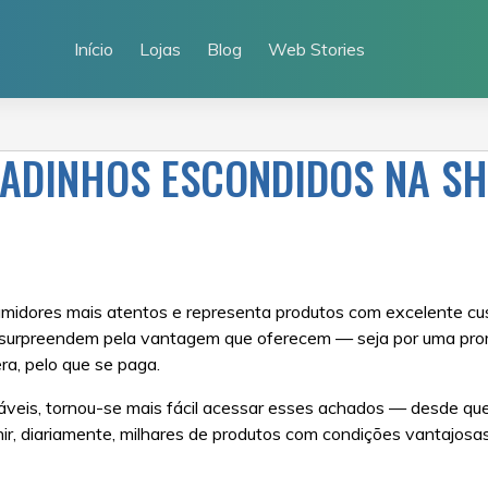
Início
Lojas
Blog
Web Stories
DINHOS ESCONDIDOS NA SH
midores mais atentos e representa produtos com excelente cust
que surpreendem pela vantagem que oferecem — seja por uma pr
a, pelo que se paga.
veis, tornou-se mais fácil acessar esses achados — desde que
ir, diariamente, milhares de produtos com condições vantajos