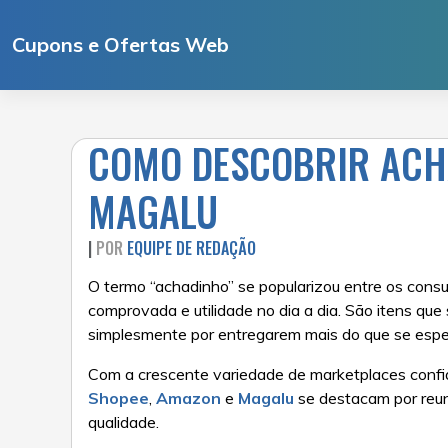
Ir
para
Cupons e Ofertas Web
o
conteúdo
COMO DESCOBRIR ACHA
MAGALU
|
POR
EQUIPE DE REDAÇÃO
O termo “achadinho” se popularizou entre os consu
comprovada e utilidade no dia a dia. São itens 
simplesmente por entregarem mais do que se esper
Com a crescente variedade de marketplaces confiá
Shopee
,
Amazon
e
Magalu
se destacam por reun
qualidade.