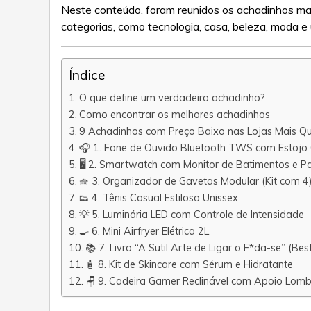
Neste conteúdo, foram reunidos os achadinhos mai
categorias, como tecnologia, casa, beleza, moda e u
Índice
O que define um verdadeiro achadinho?
Como encontrar os melhores achadinhos
9 Achadinhos com Preço Baixo nas Lojas Mais Que
🎧 1. Fone de Ouvido Bluetooth TWS com Estojo
🖥️ 2. Smartwatch com Monitor de Batimentos e P
🧺 3. Organizador de Gavetas Modular (Kit com 4
👟 4. Tênis Casual Estiloso Unissex
💡 5. Luminária LED com Controle de Intensidade
🍳 6. Mini Airfryer Elétrica 2L
📚 7. Livro “A Sutil Arte de Ligar o F*da-se” (Best
🧴 8. Kit de Skincare com Sérum e Hidratante
🪑 9. Cadeira Gamer Reclinável com Apoio Lom