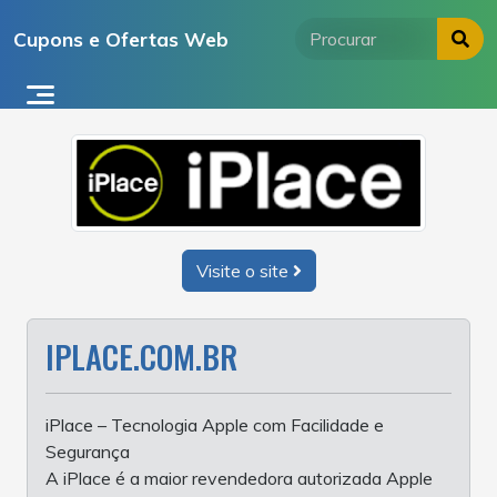
Ir
Cupons e Ofertas Web
para
o
conteúdo
Visite o site
IPLACE.COM.BR
iPlace – Tecnologia Apple com Facilidade e
Segurança
A iPlace é a maior revendedora autorizada Apple