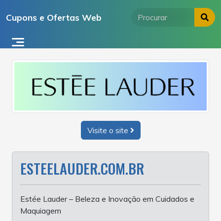
Ir
Cupons e Ofertas Web
para
o
conteúdo
Visite o site
ESTEELAUDER.COM.BR
Estée Lauder – Beleza e Inovação em Cuidados e
Maquiagem