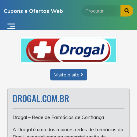
Ir
Cupons e Ofertas Web
para
o
conteúdo
Visite o site
DROGAL.COM.BR
Drogal – Rede de Farmácias de Confiança
A Drogal é uma das maiores redes de farmácias do
Brasil, especializada na comercialização de