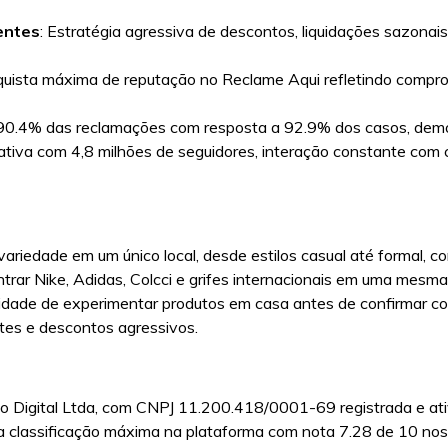
entes
: Estratégia agressiva de descontos, liquidações sazona
quista máxima de reputação no Reclame Aqui refletindo compro
 90.4% das reclamações com resposta a 92.9% dos casos, demon
ativa com 4,8 milhões de seguidores, interação constante com 
iedade em um único local, desde estilos casual até formal, com
trar Nike, Adidas, Colcci e grifes internacionais em uma mes
ilidade de experimentar produtos em casa antes de confirmar 
es e descontos agressivos.
 Digital Ltda, com CNPJ 11.200.418/0001-69 registrada e ati
u a classificação máxima na plataforma com nota 7.28 de 10 n