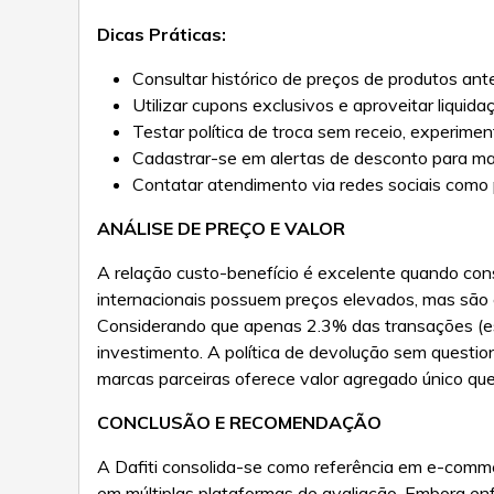
Dicas Práticas:
Consultar histórico de preços de produtos an
Utilizar cupons exclusivos e aproveitar liqui
Testar política de troca sem receio, experime
Cadastrar-se em alertas de desconto para mar
Contatar atendimento via redes sociais como 
ANÁLISE DE PREÇO E VALOR
A relação custo-benefício é excelente quando con
internacionais possuem preços elevados, mas são 
Considerando que apenas 2.3% das transações (est
investimento. A política de devolução sem questi
marcas parceiras oferece valor agregado único qu
CONCLUSÃO E RECOMENDAÇÃO
A Dafiti consolida-se como referência em e-comme
em múltiplas plataformas de avaliação. Embora enf