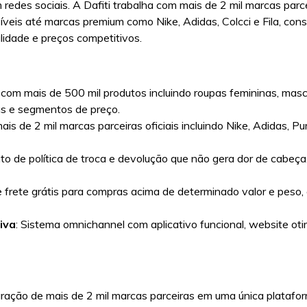
redes sociais. A Dafiti trabalha com mais de 2 mil marcas parc
veis até marcas premium como Nike, Adidas, Colcci e Fila, con
idade e preços competitivos.
 com mais de 500 mil produtos incluindo roupas femininas, mascul
ias e segmentos de preço.
is de 2 mil marcas parceiras oficiais incluindo Nike, Adidas, Puma
to de política de troca e devolução que não gera dor de cabeç
e frete grátis para compras acima de determinado valor e peso, 
iva
: Sistema omnichannel com aplicativo funcional, website ot
egração de mais de 2 mil marcas parceiras em uma única platafo