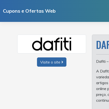
Ir
para
Cupons e Ofertas Web
o
conteúdo
DA
Dafiti 
Visite o site
A Dafit
varieda
artigos
online 
preço, 
continu