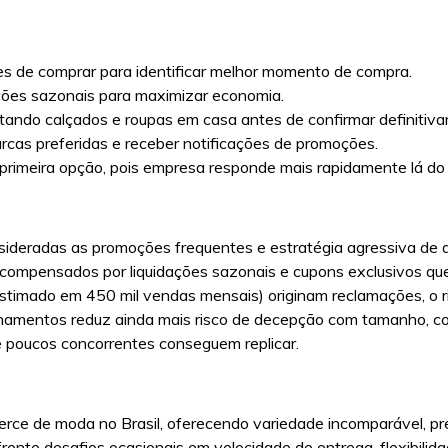
tes de comprar para identificar melhor momento de compra.
dações sazonais para maximizar economia.
ntando calçados e roupas em casa antes de confirmar definitiv
cas preferidas e receber notificações de promoções.
primeira opção, pois empresa responde mais rapidamente lá do
sideradas as promoções frequentes e estratégia agressiva de
compensados por liquidações sazonais e cupons exclusivos que
imado em 450 mil vendas mensais) originam reclamações, o ris
onamentos reduz ainda mais risco de decepção com tamanho, co
e poucos concorrentes conseguem replicar.
rce de moda no Brasil, oferecendo variedade incomparável, pr
rente desafios ocasionais em velocidade de entrega, flexibilid