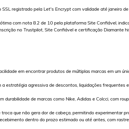
do SSL registrado pela Let's Encrypt com validade até janeiro 
 ótima com nota 8.2 de 10 pela plataforma Site Confiável, ind
Inscrição no Trustpilot, Site Confiável e certificação Diamante 
 facilidade em encontrar produtos de múltiplas marcas em um ún
m a estratégia agressiva de descontos, liquidações frequente
am durabilidade de marcas como Nike, Adidas e Colcci, com rou
e troca que não gera dor de cabeça, permitindo experimentar pr
m recebimento dentro do prazo estimado ou até antes, com rast