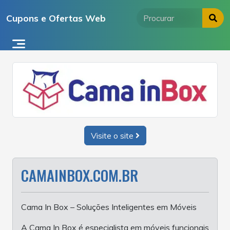
Ir
Cupons e Ofertas Web
para
o
conteúdo
Visite o site
CAMAINBOX.COM.BR
Cama In Box – Soluções Inteligentes em Móveis
A Cama In Box é especialista em móveis funcionais