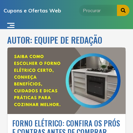
Ir
Cupons e Ofertas Web
para
o
conteúdo
AUTOR:
EQUIPE DE REDAÇÃO
FORNO ELÉTRICO: CONFIRA OS PRÓS
E CONTRAS ANTES DE COMPRAR